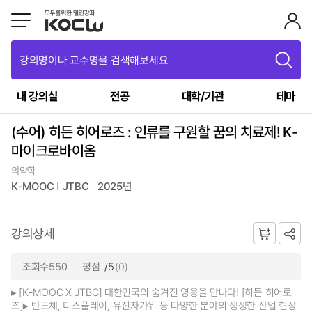
강의명이나 교수명을 검색해보세요
내 강의실
전공
대학/기관
테마
(수어) 히든 히어로즈 : 인류를 구원할 꿈의 치료제! K-
마이크로바이옴
의약학
K-MOOC
JTBC
2025년
강의상세
조회수550
평점
/5
(0)
▸ [K-MOOC X JTBC] 대한민국의 숨겨진 영웅을 만나다! [히든 히어로
즈]▸ 반도체, 디스플레이, 유전자가위 등 다양한 분야의 생생한 산업 현장