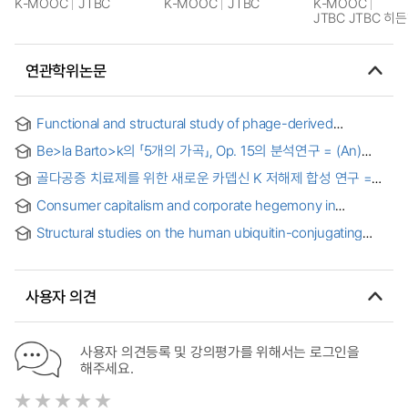
K-MOOC
JTBC
K-MOOC
JTBC
K-MOOC
JTBC JTBC 
연관학위논문
Functional and structural study of phage-derived
depolymerases for controlling Klebsiella pneumoniae
Be>la Barto>k의 「5개의 가곡」, Op. 15의 분석연구 = (An)
infections
analytic study of Be>la Barto>k's Five Songs, Op. 15
골다공증 치료제를 위한 새로운 카뎁신 K 저해제 합성 연구 =
Study on the chemical synthesis of novel cathepsin K
Consumer capitalism and corporate hegemony in
inhibitors for the treatment of osteoporosis
dystopian science fiction : Philip K. Dick's Do androids
Structural studies on the human ubiquitin-conjugating
dream of electric sheep? and M.T. Anderson's Feed
enzyme E2-25K/Hip-2 and rat parathyroid hormone
analogue peptides by NMR spectroscopy =
핵자기공명분광학을 이용한 인간 유비퀴틴 결합 효소 E2-
사용자 의견
25K/Hip-2와 부갑상선 호르몬 유사 펩티드의 구조 및 기능 연구
사용자 의견등록 및 강의평가를 위해서는 로그인을
해주세요.