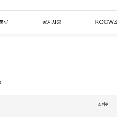
분류
공지사항
KOCW
강의
공지사항
KOCW란
강의
뉴스레터
활용안내
분야
주요통계현황
발자취
강의
서비스도움말
)
고객센터
조회수