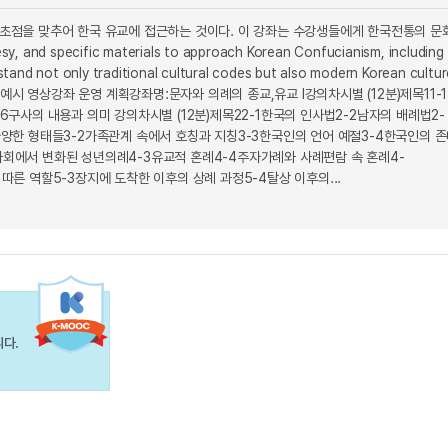
에 초점을 맞추어 한국 유교에 접근하는 것이다. 이 강좌는 수강생들에게 한국전통의 문
specific materials to approach Korean Confucianism, including
tand not only traditional cultural codes but also modern Korean cultur
홍보/예시 영상강좌 운영 계획강좌명:문자와 의례의 종교,유교 I강의차시별 (12분)제목11-
6구사의 내용과 의미 강의차시별 (12분)제목22-1한국의 인사법2-2남자의 배례법2-
 다양한 형태들3-2가족관계 속에서 호칭과 지칭3-3한국인의 언어 예절3-4한국인의 
사회에서 변화된 성년의례4-3유교적 혼례4-4주자가례와 사례편람 속 혼례4-
따른 역할5-3장지에 도착한 이후의 상례 과정5-4탈상 이후의...