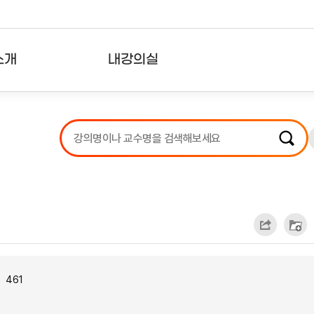
소개
내강의실
?
강의리스트
수강확인증강의
사용자의견
내강의클립
461