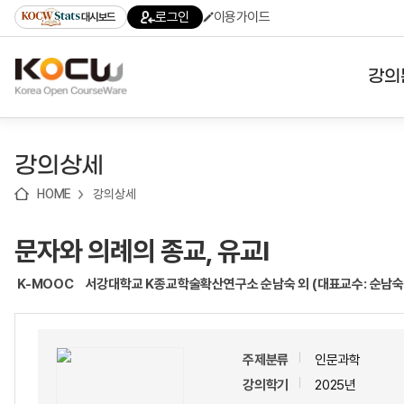
로
로
로
바
로그인
이용가이드
대시보드
가
가
가
로
기
기
기
가
(skip
기
to
강의
content)
대학
강의상세
기관
HOME
강의상세
전공
문자와 의례의 종교, 유교Ⅰ
테마
K-MOOC
서강대학교 K종교학술확산연구소 순남숙 외 (대표교수: 순남숙
주제분류
인문과학
강의학기
2025년