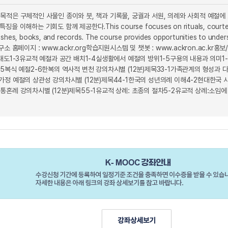
목적은 구체적인 사물인 종이와 붓, 책과 기록물, 궁궐과 서원, 의례와 사회적 예절
하는 기회도 함께 제공한다.This course focuses on rituals, courtesy, and 
ushes, books, and records. The course provides opportunities to unders
소 홈페이지 : www.ackr.org학습지원시스템 및 챗봇 : www.ackron.ac.kr
태도1-3유교적 예절과 공간 배치1-4실생활에서 예절의 방위1-5구용의 내용과 의미1-
-5복식 예절2-6한복의 역사적 변천 강의차시별 (12분)제목33-1가족관계의 형성과
가정 예절의 상관성 강의차시별 (12분)제목44-1한국의 성년의례 이해4-2현대한국 
혼례 강의차시별 (12분)제목55-1유교적 상례: 초종의 절차5-2유교적 상례:소임에 