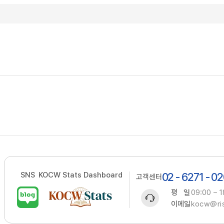
SNS
KOCW Stats Dashboard
02 - 6271 - 0
고객센터
평 일
09:00 ~ 1
이메일
kocw@ris