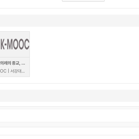
문자와 의례의 종교, 유교Ⅰ
K-MOOC | 서강대학교 K종교학술확산연구소 순남숙 외 (대표교수: 순남숙)