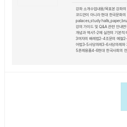
강좌 소개수업내용/목표본 강좌의 
코드만이 아니라 현대 한국문화의 특징을 이해
palaces,study halls,paper,br
강의 가이드 및 Q&A 관련 안내연구
개념과 역사1-2예 실천의 기본적 
3여자의 배례법2-4조문의 예절2
어법3-5사당의례3-6사당의례와 
5혼례용품4-6현대 한국사회의 전통