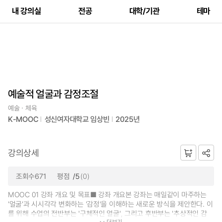
내 강의실
전공
대학/기관
테마
예술적 얼굴과 감정조절
예술ㆍ체육
K-MOOC
성신여자대학교 임상빈
2025년
강의상세
조회수671
평점
/5
(0)
MOOC 01 강좌 개요 및 목표■ 강좌 개요본 강좌는 매일같이 마주하는
'얼굴'과 시시각각 변화하는 '감정'을 이해하는 새로운 방식을 제안한다. 이
를 위해 수업의 전반부는 '구체적인 얼굴', 그리고 후반부는 '추상적인 감
더보기