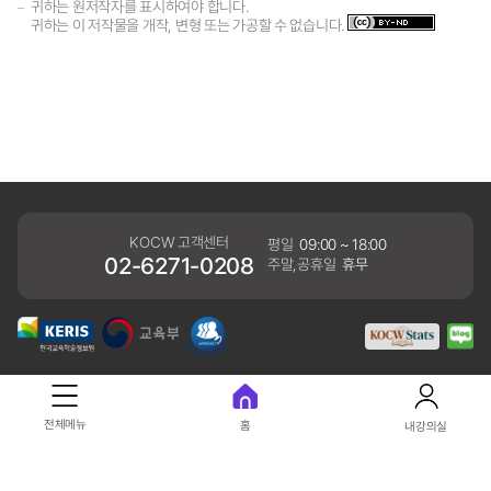
귀하는 원저작자를 표시하여야 합니다.
귀하는 이 저작물을 개작, 변형 또는 가공할 수 없습니다.
KOCW 고객센터
평일
09:00 ~ 18:00
02-6271-0208
주말,공휴일
휴무
개인정보처리방침
전체메뉴
홈
내강의실
41061 대구광역시 동구 동내로 64 (동내동 1119) 우)41061
COPYRIGHT KERIS. ALLRIGHTS RESERVED