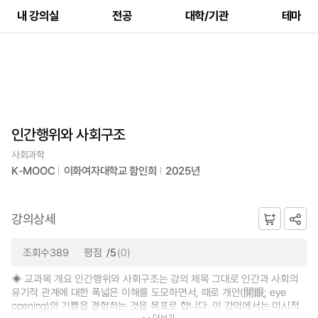
내 강의실
전공
대학/기관
테마
인간행위와 사회구조
사회과학
K-MOOC
이화여자대학교 함인희
2025년
강의상세
조회수389
평점
/5
(0)
◈ 교과목 개요 인간행위와 사회구조는 강의 제목 그대로 인간과 사회의
유기적 관계에 대한 폭넓은 이해를 도모하면서, 때로 개안(開眼; eye
opening)의 기쁨을 경험하는 것을 목표로 합니다. 이 강의에서는 미시적
더보기