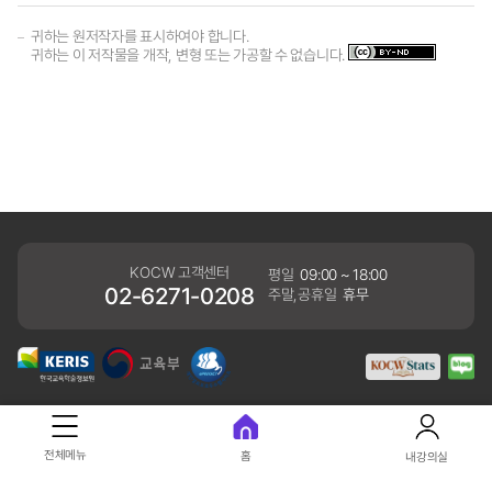
귀하는 원저작자를 표시하여야 합니다.
귀하는 이 저작물을 개작, 변형 또는 가공할 수 없습니다.
KOCW 고객센터
평일
09:00 ~ 18:00
02-6271-0208
주말,공휴일
휴무
개인정보처리방침
전체메뉴
홈
내강의실
41061 대구광역시 동구 동내로 64 (동내동 1119) 우)41061
COPYRIGHT KERIS. ALLRIGHTS RESERVED