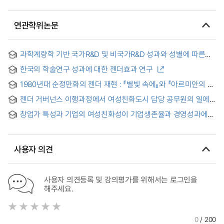
연관학위논문
과학계량학 기반 국가R&D 및 비국가R&D 성과와 성별에 따른
성과차이 탐색 연구 = Exploratory Research on Performance
한국의 학술연구 성과에 대한 젠더효과 연구
Difference between Scientometrics-based National R&D
and Non-National R&D and Performance Differences by
1980년대 순정만화의 젠더 재현 : 『별빛 속에』와 『아르미안의 네
Gender in National R&D
딸들』을 중심으로
젠더 거버넌스 이행과정에서 여성친화도시 담당 공무원의 일에
관한 제도적 문화기술지 = An institutional ethnography on
창업가 특성과 기업의 여성친화성이 기업생존율과 경영성과에
the work of public officials in charge of women-friendly
미치는 영향
cities in implementing gender governance
사용자 의견
사용자 의견등록 및 강의평가를 위해서는 로그인을
해주세요.
0
/ 200