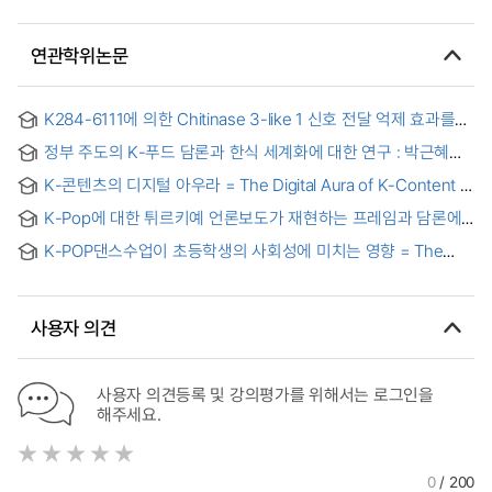
연관학위논문
K284-6111에 의한 Chitinase 3-like 1 신호 전달 억제 효과를
통한 암 세포 성장 저해 효과
정부 주도의 K-푸드 담론과 한식 세계화에 대한 연구 : 박근혜
정부와 문재인 정부를 중심으로 = A study on the
K-콘텐츠의 디지털 아우라 = The Digital Aura of K-Content
government-led K-Food discourse and the globalization of
Korean cuisine : Focused on the Park Geun-hye
K-Pop에 대한 튀르키예 언론보도가 재현하는 프레임과 담론에
administration and the Moon Jae-in administration
관한 연구 : 튀르키예 K-Pop 팬덤을 중심으로 = A Study on
K-POP댄스수업이 초등학생의 사회성에 미치는 영향 = The
Frames and Discourses Represented in Turkish Media
Influence of K-POP Dance Class on the Sociality among
Coverage : Focusing on Turkish K-Pop Fandom
Elementary School Students
사용자 의견
사용자 의견등록 및 강의평가를 위해서는 로그인을
해주세요.
0
/ 200