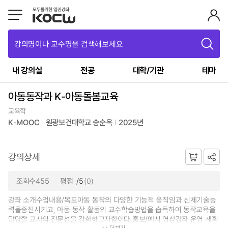
강의명이나 교수명을 검색해보세요
내 강의실
전공
대학/기관
테마
아동동작과 K-아동돌봄교육
교육학
K-MOOC
원광보건대학교 송순옥
2025년
강의상세
조회수455
평점
/5
(0)
강좌 소개수업내용/목표아동 동작의 다양한 기능적 움직임과 신체기술능
력을증진시키고, 아동 동작 활동의 교수학습방법을 습득하여 동작교육을
담당할 교사의 전문성을 강화하고자함이다.홍보/예시 영상강좌 운영 계획
더보기