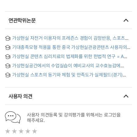
연관학위논문
가상현실 자전거 이용자의 프레즌스 경험이 감정반응, 스포츠
태도 및 운동지속에 미치는 영향 = The Effect of Virtual Reality
기대충족모형 적용을 통한 중국 가상현실관광콘텐츠 사용자의
Bicycle Users' Presence Experience on Emotional
지속사용의도 : 혁신저항의 조절효과
Response, Sports Attitude and Exercise Adherence
가상현실 콘텐츠 심리치료의 법제화를 위한 헌법적 연구 = A
constitutional study on legislative proposal for
가상현실공간에서의 수업실습이 예비교사의 교수효능감에
complementary and alternative medicine (CAM)
미치는 영향 = The effects of simulated teaching practice in
가상현실 스포츠의 동기와 체험 및 만족도가 실제필드(경기)
a virtual world on pre-service teachers' teaching efficacy
참여의도에 미치는 영향 : 스크린골프 중심으로
사용자 의견
사용자 의견등록 및 강의평가를 위해서는 로그인을
해주세요.