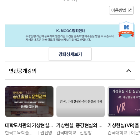
설계할 수 있다. 최신 도구를 활용...
이용방법
연관공개강의
대학도서관의 가상현실 서비스 가이드라인
가상현실, 증강현실의 이해와 전망
한국교육학술정보원
권선영
건국대학교
신범창
건국대학교
이문