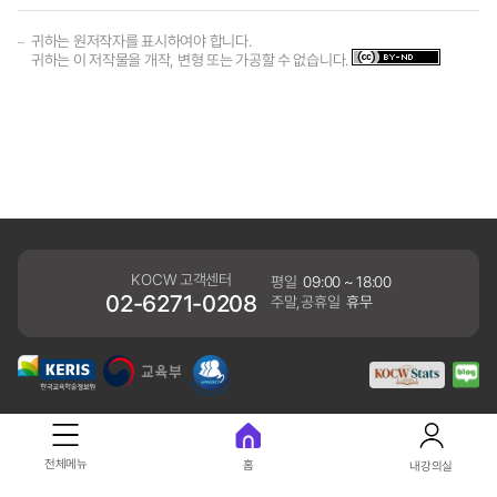
귀하는 원저작자를 표시하여야 합니다.
귀하는 이 저작물을 개작, 변형 또는 가공할 수 없습니다.
KOCW 고객센터
평일
09:00 ~ 18:00
02-6271-0208
주말,공휴일
휴무
개인정보처리방침
전체메뉴
홈
내강의실
41061 대구광역시 동구 동내로 64 (동내동 1119) 우)41061
COPYRIGHT KERIS. ALLRIGHTS RESERVED