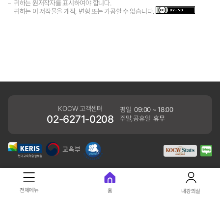
귀하는 원저작자를 표시하여야 합니다.
귀하는 이 저작물을 개작, 변형 또는 가공할 수 없습니다.
KOCW 고객센터
평일
09:00 ~ 18:00
02-6271-0208
주말,공휴일
휴무
개인정보처리방침
전체메뉴
홈
내강의실
41061 대구광역시 동구 동내로 64 (동내동 1119) 우)41061
COPYRIGHT KERIS. ALLRIGHTS RESERVED