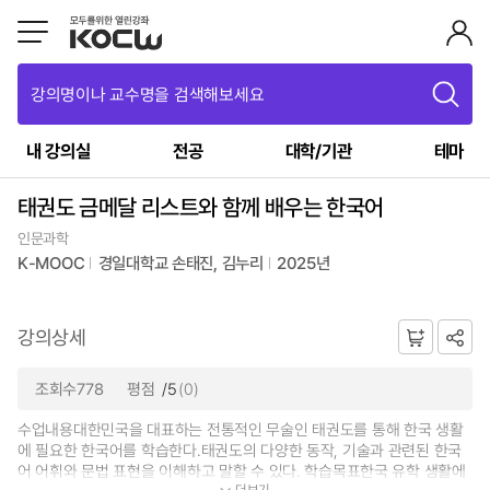
강의명이나 교수명을 검색해보세요
내 강의실
전공
대학/기관
테마
태권도 금메달 리스트와 함께 배우는 한국어
인문과학
K-MOOC
경일대학교 손태진, 김누리
2025년
강의상세
조회수778
평점
/5
(0)
수업내용대한민국을 대표하는 전통적인 무술인 태권도를 통해 한국 생활
에 필요한 한국어를 학습한다.태권도의 다양한 동작, 기술과 관련된 한국
어 어휘와 문법 표현을 이해하고 말할 수 있다. 학습목표한국 유학 생활에
더보기