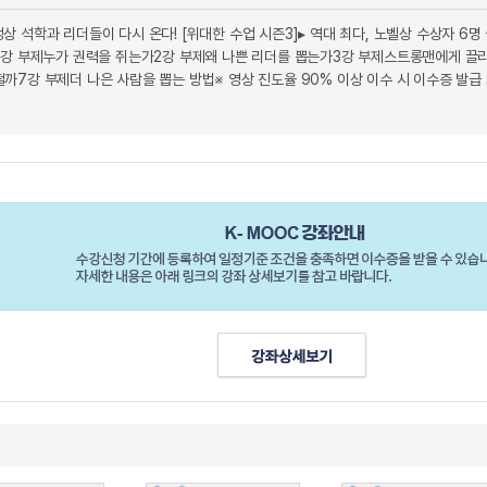
최정상 석학과 리더들이 다시 온다! [위대한 수업 시즌3]▸ 역대 최다, 노벨상 수상자 6명 
1강 부제누가 권력을 쥐는가2강 부제왜 나쁜 리더를 뽑는가3강 부제스트롱맨에게 끌
7강 부제더 나은 사람을 뽑는 방법※ 영상 진도율 90% 이상 이수 시 이수증 발급 가