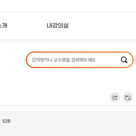
소개
내강의실
?
강의리스트
수강확인증강의
사용자의견
내강의클립
528