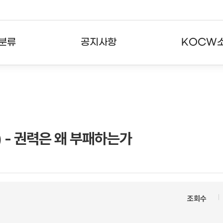
분류
공지사항
KOCW
강의
공지사항
KOCW란
강의
뉴스레터
활용안내
분야
주요통계현황
발자취
) - 권력은 왜 부패하는가
강의
서비스도움말
고객센터
조회수