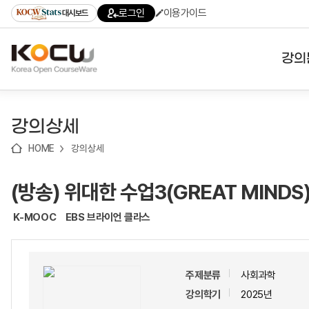
로
로
로
바
로그인
이용가이드
대시보드
가
가
가
로
기
기
기
가
(skip
기
to
강의
content)
대학
강의상세
기관
HOME
강의상세
전공
(방송) 위대한 수업3(GREAT MINDS
테마
K-MOOC
EBS 브라이언 클라스
주제분류
사회과학
강의학기
2025년