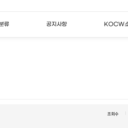
분류
공지사항
KOCW
강의
공지사항
KOCW란
강의
뉴스레터
활용안내
분야
주요통계현황
발자취
강의
서비스도움말
고객센터
조회수