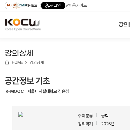
로
로
로
바
로그인
이용가이드
대시보드
가
가
가
로
기
기
기
가
(skip
기
to
강의
content)
대학
강의상세
기관
HOME
강의상세
전공
공간정보 기초
테마
K-MOOC
서울디지털대학교 김은경
주제분류
공학
강의학기
2025년