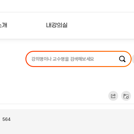
소개
내강의실
?
강의리스트
수강확인증강의
사용자의견
내강의클립
564