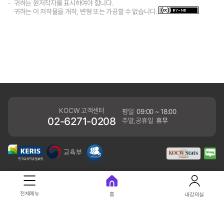
귀하는 원저작자를 표시하여야 합니다.
귀하는 이 저작물을 개작, 변형 또는 가공할 수 없습니다.
KOCW 고객센터
평일
09:00 ~ 18:00
02-6271-0208
주말,공휴일
휴무
개인정보처리방침
전체메뉴
홈
내강의실
41061 대구광역시 동구 동내로 64 (동내동 1119) 우)41061
COPYRIGHT KERIS. ALLRIGHTS RESERVED