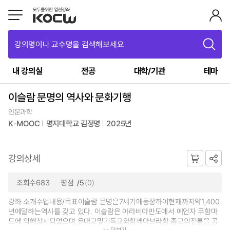
강의명이나 교수명을 검색해보세요
내 강의실
전공
대학/기관
테마
이슬람 문명의 역사와 문화기행
인문과학
K-MOOC
명지대학교 김정명
2025년
강의상세
조회수683
평점
/5
(0)
강좌 소개수업내용/목표이슬람 문명은7세기에등장하여현재까지약1,400
년에달하는역사를 갖고 있다. 이슬람은 아라비아반도에서 예언자 무함마
드에 의해창시되었으며,유대교및기독교와함께아브라함 종교의전통을 공
더보기