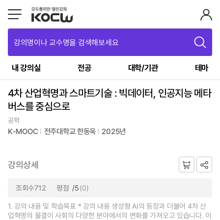
강의명이나 교수명을 검색해보세요
내 강의실
전공
대학/기관
테마
4차 산업혁명과 스마트기술 : 빅데이터, 인공지능 메타
버스를 중심으로
공학
K-MOOC
전주대학교 한동욱
2025년
강의상세
조회수712
평점
/5
(0)
1. 강의 내용 및 학습목표 * 강의 내용 생성형 AI의 등장과 더불어 4차 산
업혁명의 물결이 사회의 다양한 분야에서의 변화를 가져오고 있습니다. 이