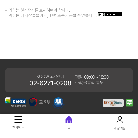
귀하는 원저작자를 표시하여야 합니다.
귀하는 이 저작물을 개작, 변형 또는 가공할 수 없습니다.
KOCW 고객센터
평일
09:00 ~ 18:00
02-6271-0208
주말,공휴일
휴무
개인정보처리방침
전체메뉴
홈
내강의실
41061 대구광역시 동구 동내로 64 (동내동 1119) 우)41061
COPYRIGHT KERIS. ALLRIGHTS RESERVED