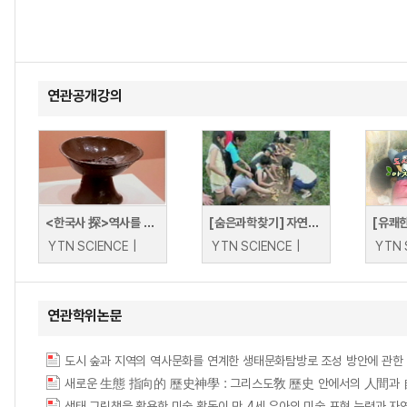
연관공개강의
<한국사 探>역사를 품은 자연의 빛, 옻칠
[숨은과학찾기] 자연에서 배워요! 생태체험학습
YTN SCIENCE |
YTN SCIENCE |
연관학위논문
새로운 生態 指向的 歷史神學 : 그리스도敎 歷史 안에서의 人間과
생태 그림책을 활용한 미술 활동이 만 4세 유아의 미술 표현 능력과 자