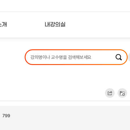
소개
내강의실
?
강의리스트
수강확인증강의
사용자의견
내강의클립
799