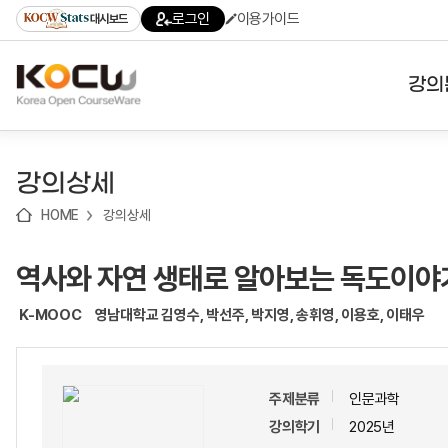
로
로
로
바
로그인
이용가이드
대시보드
가
가
가
로
기
기
기
가
(skip
기
to
강의
content)
대학
강의상세
기관
HOME
강의상세
전공
역사와 자연 생태로 알아보는 독도이야
테마
K-MOOC
영남대학교 김영수, 박선주, 박지영, 송휘영, 이용호, 이태우
주제분류
인문과학
강의학기
2025년