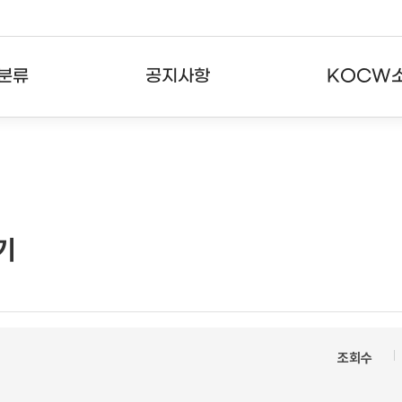
분류
공지사항
KOCW
강의
공지사항
KOCW란
강의
뉴스레터
활용안내
분야
주요통계현황
발자취
기
강의
서비스도움말
고객센터
조회수