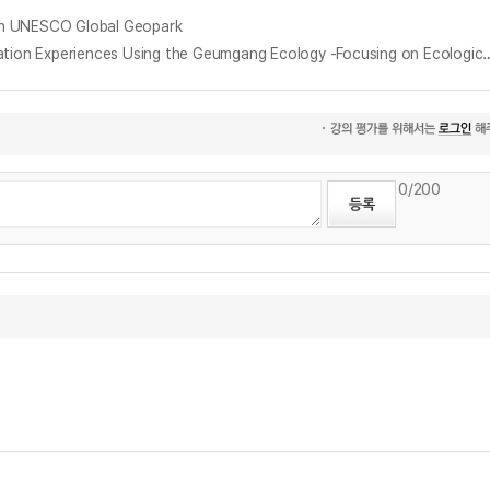
 UNESCO Global Geopark
금강 생태를 활용한 초등 미술 수업 경험에 대한 내러티브 탐구 : 자연물을 활용한 생태미술 중심으로 = A Narrative Inquiry into Elementary Art Education Experience
0
/200