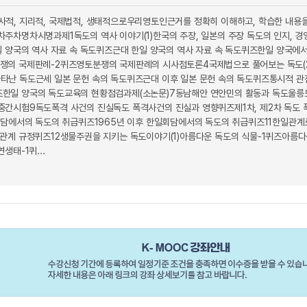
적, 지리적, 국제법적, 생태적으로우리영토인근거를 정확히 이해하고, 학습한 내용
주차명차시명과제1독도의 역사 이야기(1)한국의 주장, 일본의 주장 독도의 인지, 경영
일 양국의 역사 자료 속 독도퀴즈근대 한일 양국의 역사 자료 속 독도퀴즈한일 양국에서
쟁의 국제판례-2퀴즈영토분쟁의 국제판례의 시사점토론4국제법으로 풀어보는 독도(2
난 독도근세 일본 문헌 속의 독도퀴즈근대 이후 일본 문헌 속의 독도퀴즈통시적 관점
한일 양국의 독도교육의 현황점검과제(소논문)7동남해안 연안민의 활동과 독도울릉도
간시험9독도폭격 사건의 진실독도 폭격사건의 진실과 영향퀴즈제1차, 제2차 독도 
회담에서의 독도의 취급퀴즈1965년 이후 한일회담에서의 독도의 취급퀴즈11한일관계
관계 규정퀴즈12생물주권을 지키는 독도이야기(1)아름다운 독도의 식물-1퀴즈아름다
생태-1퀴...