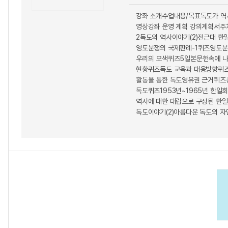
강좌 소개수업내용/목표독도가 역사
영상강좌 운영 계획 강의계획서주차
2독도의 역사이야기(2)전근대 한
영토분쟁의 국제판례-1퀴즈영토분
우리의 모색퀴즈5일본문헌속에 나타
현황퀴즈독도 교육과 대응방향퀴즈
활동을 통한 독도영유권 근거퀴즈중
독도퀴즈1953년~1965년 한일
역사에 대한 대립으로 구성된 한일
독도이야기(2)아름다운 독도의 자연