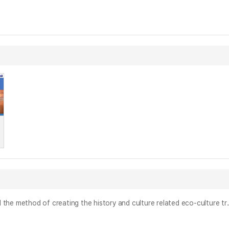
도시 숲과 지역의 역사문화를 연계한 생태문화탐방로 조성 방안에 관한 연구 : 양림산 자연생태조사를 통하여 = The study of forest-ec