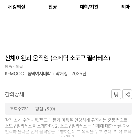
내 강의실
전공
대학/기관
테마
신체이완과 움직임 (소메틱 소도구 필라테스)
예술ㆍ체육
K-MOOC
동덕여자대학교 곽애영
2025년
강의상세
조회수761
평점
/5
(0)
강좌 소개 수업내용/목표 1. 몸과 마음을 건강하게 유지하는 운동법으로
소도구필라테스를 소개한다. 2. 소도구필라테스는 신체에 대한 바른 자세
인식과 올바른 신체 움직임을 수행하는데 그 목적을 두고 있다. 3. 이 교육
더보기