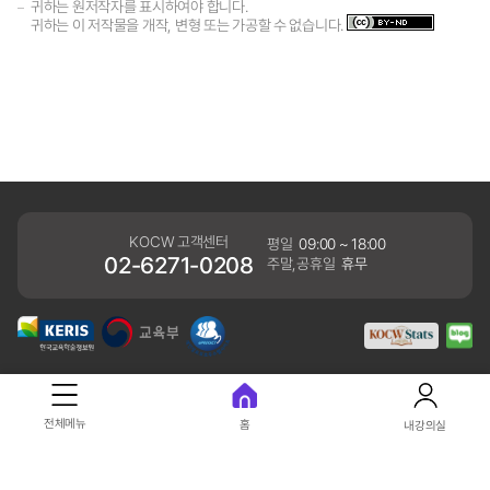
귀하는 원저작자를 표시하여야 합니다.
귀하는 이 저작물을 개작, 변형 또는 가공할 수 없습니다.
KOCW 고객센터
평일
09:00 ~ 18:00
02-6271-0208
주말,공휴일
휴무
개인정보처리방침
전체메뉴
홈
내강의실
41061 대구광역시 동구 동내로 64 (동내동 1119) 우)41061
COPYRIGHT KERIS. ALLRIGHTS RESERVED