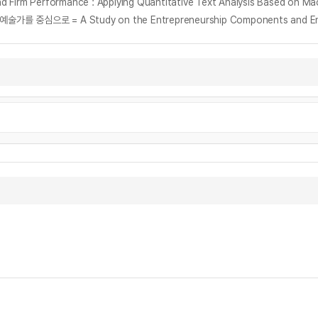
 Firm Performance : Applying Quantitative Text Analysis Based on Ma
 A Study on the Entrepreneurship Components and Entrepreneur