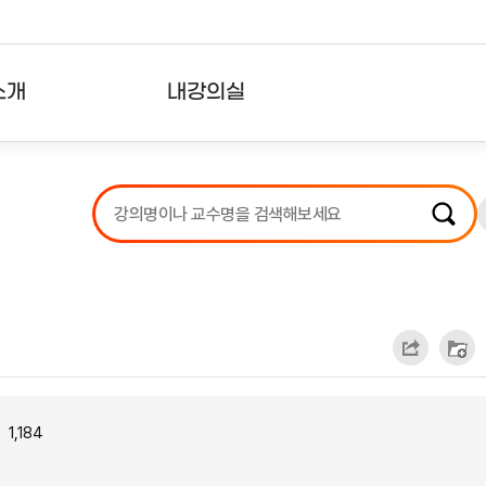
소개
내강의실
?
강의리스트
수강확인증강의
사용자의견
내강의클립
1,184