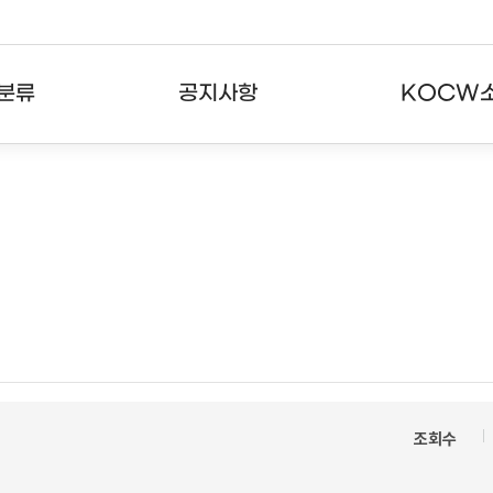
분류
공지사항
KOCW
강의
공지사항
KOCW란
강의
뉴스레터
활용안내
분야
주요통계현황
발자취
강의
서비스도움말
고객센터
조회수