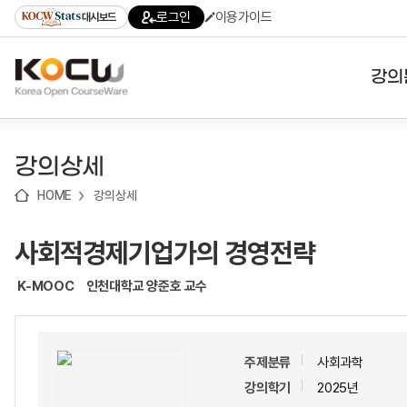
로
로
로
바
로그인
이용가이드
대시보드
가
가
가
로
기
기
기
가
(skip
기
to
강의
content)
대학
강의상세
기관
HOME
강의상세
전공
사회적경제기업가의 경영전략
테마
K-MOOC
인천대학교 양준호 교수
주제분류
사회과학
강의학기
2025년