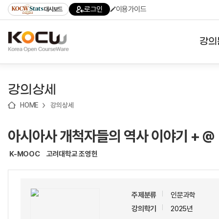
로
로
로
바
로그인
이용가이드
대시보드
가
가
가
로
기
기
기
가
(skip
기
to
강의
content)
대학
강의상세
기관
HOME
강의상세
전공
아시아사 개척자들의 역사 이야기 + @
테마
K-MOOC
고려대학교 조영헌
주제분류
인문과학
강의학기
2025년