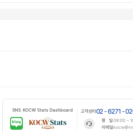
SNS
KOCW Stats Dashboard
02 - 6271 - 0
고객센터
평 일
09:00 ~ 1
이메일
kocw@ris