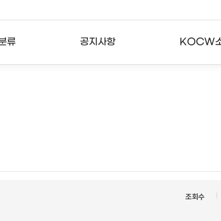
분류
공지사항
KOCW
강의
공지사항
KOCW란
강의
뉴스레터
활용안내
분야
주요통계현황
발자취
강의
서비스도움말
고객센터
조회수