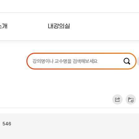
소개
내강의실
?
강의리스트
수강확인증강의
사용자의견
내강의클립
546