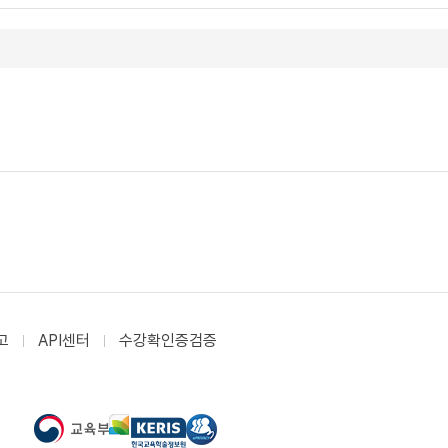
고
API센터
수강확인증검증