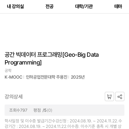
내 강의실
전공
대학/기관
테마
공간 빅데이터 프로그래밍[Geo-Big Data
Programming]
공학
K-MOOC
인하공업전문대학 주용진
2025년
강의상세
조회수797
평점
/5
(0)
학사일정 및 이수증 발급기간수강신청 : 2024.08.19. ~ 2024.11.22.수
강기간 : 2024.08.19. ~ 2024.11.22.이수증: 이수기준 충족 시 개별 상