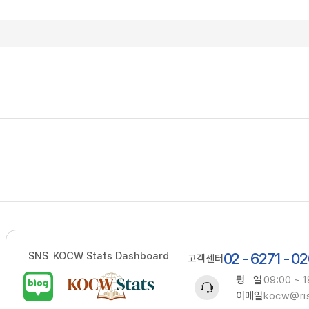
SNS
KOCW Stats Dashboard
02 - 6271 - 0
고객센터
평 일
09:00 ~ 1
이메일
kocw@ris