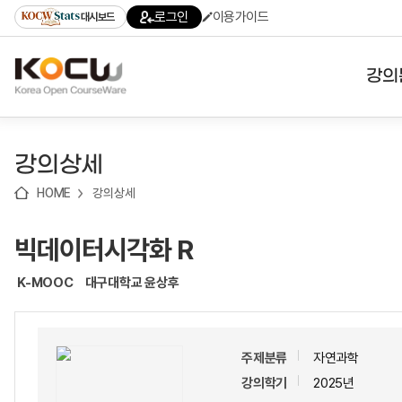
로
로
로
바
로그인
이용가이드
대시보드
가
가
가
로
기
기
기
가
(skip
기
to
강의
content)
대학
강의상세
기관
HOME
강의상세
전공
빅데이터시각화 R
테마
K-MOOC
대구대학교 윤상후
주제분류
자연과학
강의학기
2025년