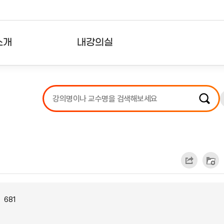
소개
내강의실
?
강의리스트
수강확인증강의
사용자의견
내강의클립
681