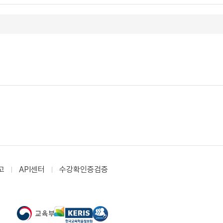
고
API센터
수강확인증검증