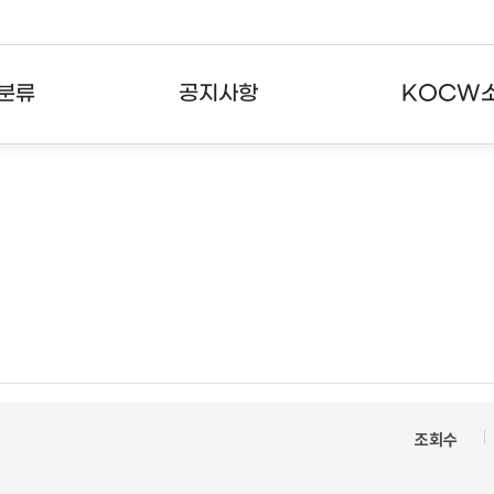
분류
공지사항
KOCW
강의
공지사항
KOCW란
강의
뉴스레터
활용안내
분야
주요통계현황
발자취
강의
서비스도움말
고객센터
조회수