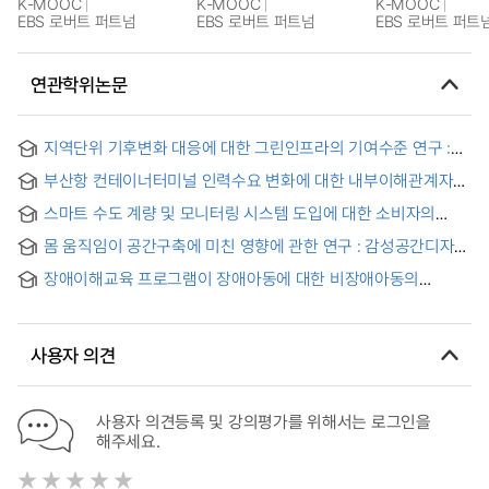
K-MOOC
K-MOOC
K-MOOC
EBS 로버트 퍼트넘
EBS 로버트 퍼트넘
EBS 로버트 퍼트
연관학위논문
지역단위 기후변화 대응에 대한 그린인프라의 기여수준 연구 :
환경부 스마트그린도시 공모사업을 중심으로 = A Study on the
부산항 컨테이너터미널 인력수요 변화에 대한 내부이해관계자
Contribution Level of Green Infrastructure to Climate
인식 연구 = A Study on the Recognition of Internal
Change Response at Regional Level: Focusing on the
스마트 수도 계량 및 모니터링 시스템 도입에 대한 소비자의
Stakeholders for the Change of Manpower Demand in
Ministry of Environment’s Smart Green City Project
지불의사액 추정 = Estimating the Consumers’ Willingness
Container Terminal of Busan Port
몸 움직임이 공간구축에 미친 영향에 관한 연구 : 감성공간디자인
to Pay for Introducing Smart Water Metering and
(GSD)을 중심으로 = A Study on the Influence of Body
Monitoring System
장애이해교육 프로그램이 장애아동에 대한 비장애아동의
Movement on the Space Construction
수용태도에 미치는 효과
사용자 의견
사용자 의견등록 및 강의평가를 위해서는 로그인을
해주세요.