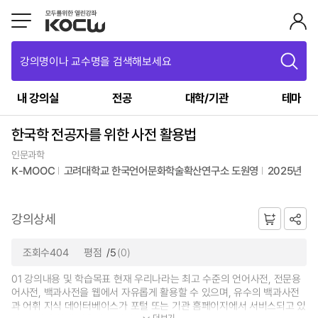
강의명이나 교수명을 검색해보세요
내 강의실
전공
대학/기관
테마
한국학 전공자를 위한 사전 활용법
인문과학
K-MOOC
고려대학교 한국언어문화학술확산연구소 도원영
2025년
강의상세
조회수404
평점
/5
(0)
01 강의내용 및 학습목표 현재 우리나라는 최고 수준의 언어사전, 전문용
어사전, 백과사전을 웹에서 자유롭게 활용할 수 있으며, 유수의 백과사전
과 어휘 지식 데이터베이스가 포털 또는 기관 홈페이지에서 서비스되고 있
더보기