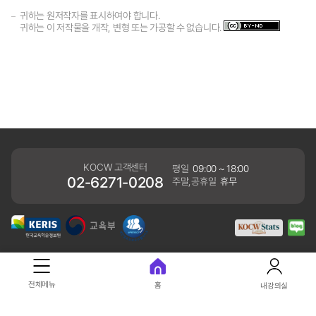
귀하는 원저작자를 표시하여야 합니다.
귀하는 이 저작물을 개작, 변형 또는 가공할 수 없습니다.
KOCW 고객센터
평일
09:00 ~ 18:00
02-6271-0208
주말,공휴일
휴무
개인정보처리방침
전체메뉴
홈
내강의실
41061 대구광역시 동구 동내로 64 (동내동 1119) 우)41061
COPYRIGHT KERIS. ALLRIGHTS RESERVED