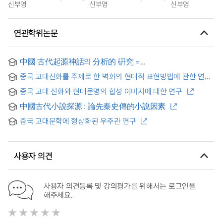
신부영
신부영
신부영
연관학위논문
中國 古代起源神話의 分析的 硏究 =
中國古代起源神話之分析 硏究
중국 고대신화를 주제로 한 벽화의 현대적 표현방법에 관한 연구
= The Correlational Research of Chinese Myth-fresco's
중국 고대 신화와 현대문명의 합성 이미지에 대한 연구
Modern Expression Methods
中國古代小說探源 : 論先秦史傳的小說因素
중국 고대문학에 형상화된 우주관 연구
사용자 의견
사용자 의견등록 및 강의평가를 위해서는 로그인을
해주세요.