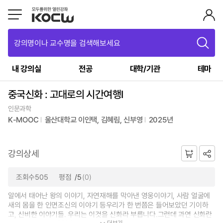
강의명이나 교수명을 검색해보세요
내 강의실
전공
대학/기관
테마
중국신화 : 고대로의 시간여행Ⅰ
인문과학
K-MOOC
울산대학교 이인택, 김혜림, 신부영
2025년
강의상세
조회수505
평점
/5
(0)
알에서 태어난 왕의 이야기, 자연재해를 막아낸 영웅이야기, 사람 얼굴에
새의 몸을 한 인면조신의 이야기 등우리가 한 번쯤은 들어보았던 기이하
고, 신비한 이야기들. 우리는 이것을 신화라 부릅니다.그런데 과연 신화란
더보기