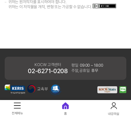
귀하는 원저작자를 표시하여야 합니다.
귀하는 이 저작물을 개작, 변형 또는 가공할 수 없습니다.
KOCW 고객센터
평일
09:00 ~ 18:00
02-6271-0208
주말,공휴일
휴무
개인정보처리방침
전체메뉴
홈
내강의실
41061 대구광역시 동구 동내로 64 (동내동 1119) 우)41061
COPYRIGHT KERIS. ALLRIGHTS RESERVED