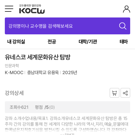
강의명이나 교수명을 검색해보세요
내 강의실
전공
대학/기관
테마
유네스코 세계문화유산 탐방
인문과학
K-MOOC
충남대학교 유용욱
2025년
강의상세
조회수621
평점
/5
(0)
강좌 소개수업내용/목표1. 강좌소개유네스코 세계문화유산 탐방은 총 15
주차 간의 강의를 통해 전 세계의 다양한 나라의 역사,지리,예술,문물에대
한폭넓은지적호기심을 발전시킬 수 있도록 구성하였습니다.각 강좌마다
더보기