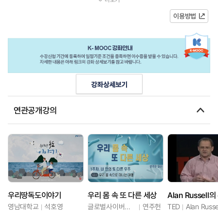
이다. 아파도 모르겠어서, 귀찮아서...
이용방법
연관공개강의
우리땅독도이야기
우리 몸 속 또 다른 세상
영남대학교
석호영
글로벌사이버대학교
연주헌
TED
Alan Russe