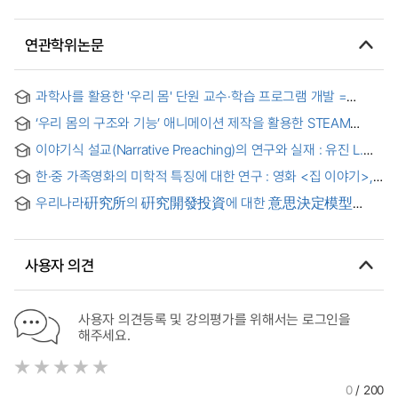
연관학위논문
과학사를 활용한 '우리 몸' 단원 교수·학습 프로그램 개발 =
Development of a Teaching and Learning Program Based
‘우리 몸의 구조와 기능’ 애니메이션 제작을 활용한 STEAM
on History of Science
프로그램 개발 및 적용 효과 = The Development and
이야기식 설교(Narrative Preaching)의 연구와 실재 : 유진 L.
Application Effects of STEAM Program Utilizing Animation
로우리를 중심으로
Production about ‘Structure and Function of the Our Body’
한·중 가족영화의 미학적 특징에 대한 연구 : 영화 <집 이야기>,
<우리 엄마에 관한 모든 것>을 중심으로 = Study on the
우리나라硏究所의 硏究開發投資에 대한 意思決定模型
Aesthetics Characteristics of South Korea and China
定立에 관한 硏究 : 目標計秩法( Goal programming)을
Family Films : Focusing on I Am Home and All About My
利用하여
Mother
사용자 의견
사용자 의견등록 및 강의평가를 위해서는 로그인을
해주세요.
0
/ 200