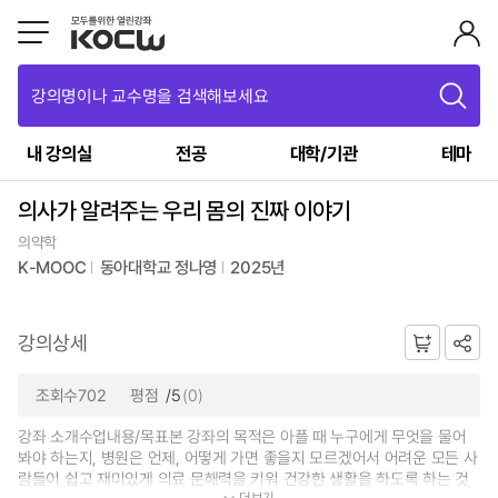
강의명이나 교수명을 검색해보세요
내 강의실
전공
대학/기관
테마
의사가 알려주는 우리 몸의 진짜 이야기
의약학
K-MOOC
동아대학교 정나영
2025년
강의상세
조회수702
평점
/5
(0)
강좌 소개수업내용/목표본 강좌의 목적은 아플 때 누구에게 무엇을 물어
봐야 하는지, 병원은 언제, 어떻게 가면 좋을지 모르겠어서 어려운 모든 사
람들이 쉽고 재미있게 의료 문해력을 키워 건강한 생활을 하도록 하는 것
더보기