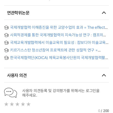
연관학위논문
국제개발협력 이해증진을 위한 교양수업의 효과 = The effect
of the liberal arts class to promote understanding of
사회적경제를 통한 국제개발협력의 지속가능성 연구 : 캠프의
international development cooperation for undergraduate
필리핀 사회적기업 익팅 봉제센터 사례를 중심으로 = A Case
students
국제교육개발협력에서 미술교육의 필요성 : 캄보디아 미술교육
study on Sustainability of International Development
현황분석을 중심으로
Cooperation focus on Social Economy : IGTING Social
키르기스스탄 청소년참여 프로젝트에 관한 성찰적 연구 =
Enterprise of CAMP Asia in the Philippines
Reflective Study on a Kyrgyz Adolescent Engagement
한국국제협력단(KOICA) 체육교육봉사단원의 국제개발협력활동
Project
사례연구
사용자 의견
사용자 의견등록 및 강의평가를 위해서는 로그인을
해주세요.
0
/ 200