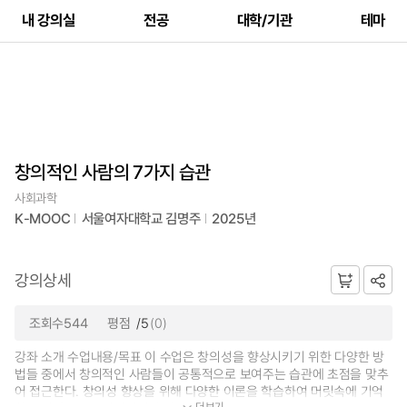
내 강의실
전공
대학/기관
테마
창의적인 사람의 7가지 습관
사회과학
K-MOOC
서울여자대학교 김명주
2025년
강의상세
조회수544
평점
/5
(0)
강좌 소개 수업내용/목표 이 수업은 창의성을 향상시키기 위한 다양한 방
법들 중에서 창의적인 사람들이 공통적으로 보여주는 습관에 초점을 맞추
어 접근한다. 창의성 향상을 위해 다양한 이론을 학습하여 머릿속에 기억
더보기