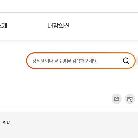
소개
내강의실
?
강의리스트
수강확인증강의
사용자의견
내강의클립
684