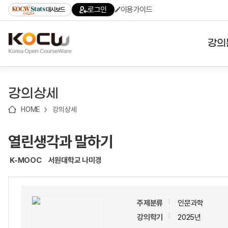
로
로
로
바
로그인
이용가이드
대시보드
가
가
가
로
기
기
기
가
(skip
기
to
강의
content)
대학
강의상세
기관
HOME
강의상세
전공
열린생각과 말하기
테마
K-MOOC
서원대학교 나미경
주제분류
인문과학
강의학기
2025년