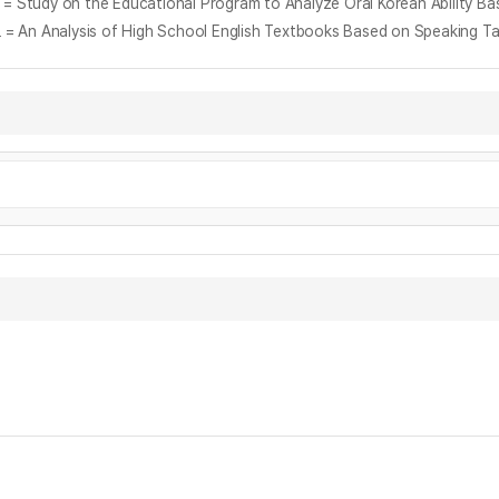
the Educational Program to Analyze Oral Korean Ability Base
is of High School English Textbooks Based on Speaking Task Acti