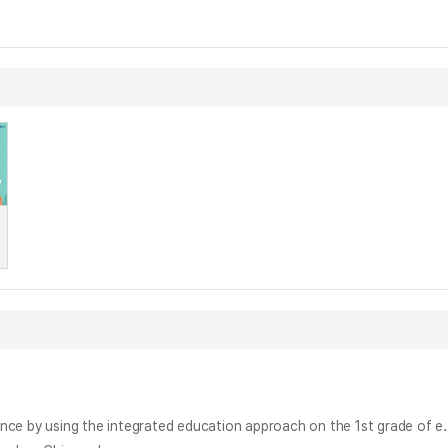
말하기·듣기 교과에서 통합적 접근방법이 초등학교 1학년 아동의 말하기·듣기 능력에 미치는 영향 = (The) Effect of speaking 