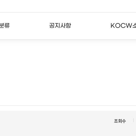
분류
공지사항
KOCW
강의
공지사항
KOCW란
강의
뉴스레터
활용안내
분야
주요통계현황
발자취
강의
서비스도움말
고객센터
조회수