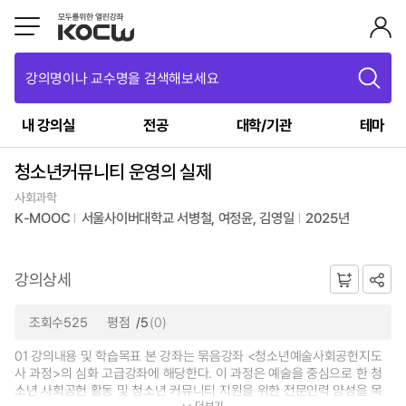
강의명이나 교수명을 검색해보세요
내 강의실
전공
대학/기관
테마
청소년커뮤니티 운영의 실제
사회과학
K-MOOC
서울사이버대학교 서병철, 여정윤, 김영일
2025년
강의상세
조회수525
평점
/5
(0)
01 강의내용 및 학습목표 본 강좌는 묶음강좌 <청소년예술사회공헌지도
사 과정>의 심화 고급강좌에 해당한다. 이 과정은 예술을 중심으로 한 청
소년 사회공헌 활동 및 청소년 커뮤니티 지원을 위한 전문인력 양성을 목
더보기