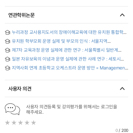
연관학위논문
누리과정 교사용지도서의 장애이해교육에 대한 유치원 통합학급
교사의 인식과 운영실제 분석 = A study on the recognition
유치원 학부모회 운영 실제 및 부모의 인식 : 서울지역
and analysis of the actual operation of an integrated
공립유치원과 사립유치원 비교 = Management of
kindergarten teacher using the Nuri Curriculum Teachers'
제7차 교육과정 운영 실제에 관한 연구 : 서울특별시 일반계
Kindergarten Parents Association and the View of Parents:
Guidebooks to teach disability awareness education
고등학교 사례 연구
Comparison of public and private kindergartens in Seol
일본 자유보육의 이념과 운영 실제에 관한 사례 연구 : 세토시
H유치원을 중심으로
지역사회 연계 초등학교 오케스트라 운영 방안 = Management
of Elementary School Orchestra Utilizing Community
Network
사용자 의견
사용자 의견등록 및 강의평가를 위해서는 로그인을
해주세요.
0
/ 200