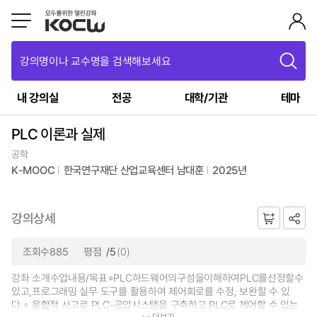
강의명이나 교수명을 검색해보세요
내 강의실
전공
대학/기관
테마
PLC 이론과 실제
공학
K-MOOC
한국연구재단 산업교육센터 남대훈
2025년
강의상세
조회수885
평점
/5
(0)
강좌 소개수업내용/목표∘PLC하드웨어의구성을이해하여PLC를선정할수
있고,프로그래밍 실무 도구를 활용하여 제어회로를 수정, 보완할 수 있
다.∘ 융합적 사고로 PLC-공압시스템을 구축하고 PLC로 제어할 수 있는
더보기