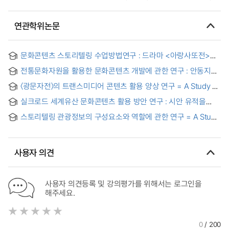
연관학위논문
문화콘텐츠 스토리텔링 수업방법연구 : 드라마 <아랑사또전>을
중심으로 = A study on method of culture contents
전통문화자원을 활용한 문화콘텐츠 개발에 관한 연구 : 안동지역
storytelling teaching : focusing on drama <Arang
예술,교육, 생활문화 콘텐츠를 중심으로 = A Study on the
Magistrate Tale>
〈광문자전〉의 트랜스미디어 콘텐츠 활용 양상 연구 = A Study of
Development of Cultural Content Based on Traditional
How 〈Gwangmunjajeon〉 Is Used as Transmedia Content
Culture
실크로드 세계유산 문화콘텐츠 활용 방안 연구 : 시안 유적을
중심으로 = Cultural Context Approach for the Promotion of
스토리텔링 관광정보의 구성요소와 역할에 관한 연구 = A Study
Silk Road World Heritage at the Sites of Xi'an
on the Components and Role of Storytelling Tourism
Information
사용자 의견
사용자 의견등록 및 강의평가를 위해서는 로그인을
해주세요.
0
/ 200