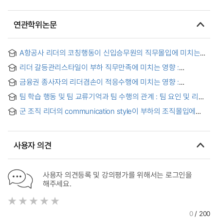
연관학위논문
A항공사 리더의 코칭행동이 신입승무원의 직무몰입에 미치는
영향
리더 갈등관리스타일이 부하 직무만족에 미치는 영향 :
서브리더의 체면지향행동 조절효과를 중심으로
금융권 종사자의 리더겸손이 적응수행에 미치는 영향 :
직원몰입의 매개효과와 상사지원인식의 조절효과를 중심으로 =
팀 학습 행동 및 팀 교류기억과 팀 수행의 관계 : 팀 요인 및 리더
The Effect of Leader Humility on Adaptive Performance
행동 유형을 중심으로
군 조직 리더의 communication style이 부하의 조직몰입에
미치는 영향에 관한 연구
사용자 의견
사용자 의견등록 및 강의평가를 위해서는 로그인을
해주세요.
0
/ 200