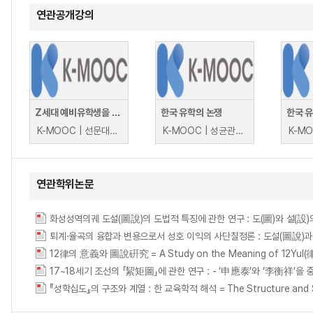
연관공개강의
Z세대 예비유학생을 위한 한국유학(K-Study) 지원
한국 유학의 논쟁
한국 
K-MOOC | 선문대학교 석창훈, 남부현
K-MOOC | 성균관대학교 K학술확산연구센터 강명관, 신동원, 이명휘, 김상준, 김호, 최주희, 최재목, 김선희
연관학위논문
퇴계·율곡의 융합과 변용으로서 성호 이익의 사단칠정론 : 도설(圖說)
12律의 意義와 圖說硏究 = A Study on the Meaning of 12Yul(律) a
『성학십도』의 구조와 계열 : 한 교육학적 해석 = The Structure and Seque