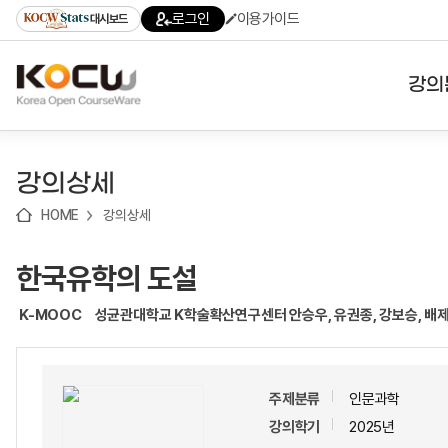
로
로
로
바
로그인
이용가이드
대시보드
가
가
가
로
기
기
기
가
(skip
기
to
강의
content)
대학
강의상세
기관
HOME
강의상세
전공
한국유학의 도설
테마
K-MOOC
성균관대학교 K학술확산연구센터 안승우, 유권종, 강보승, 배제
주제분류
인문과학
강의학기
2025년