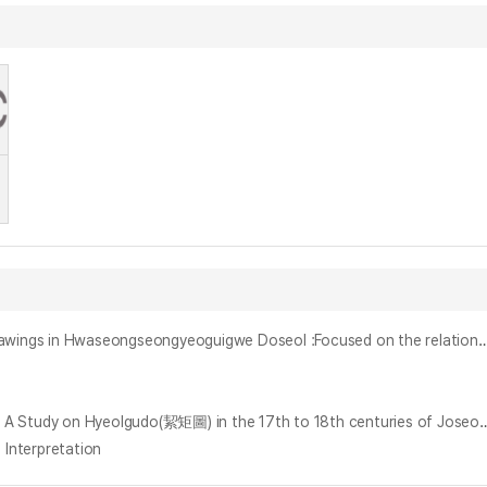
화성성역의궤 도설(圖說)의 도법적 특징에 관한 연구 : 도(圖)와 설(設)의 관계를 중심으로 = A Study on the characteristic of the architectural drawings in Hwaseongseongyeoguigwe Doseo
17~18세기 조선의 「絜矩圖」에 관한 연구 : - ‘申應泰’와 ‘李衡祥’을 중심으로 - : Focusing on Sin Eung-tae(申應泰), Lee Hyeong-sang(李衡祥) = A Study
Interpretation