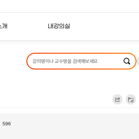
소개
내강의실
?
강의리스트
수강확인증강의
사용자의견
내강의클립
596