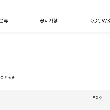
분류
공지사항
KOCW
강의
공지사항
KOCW란
강의
뉴스레터
활용안내
분야
주요통계현황
발자취
강의
서비스도움말
성, 이원준
고객센터
조회수