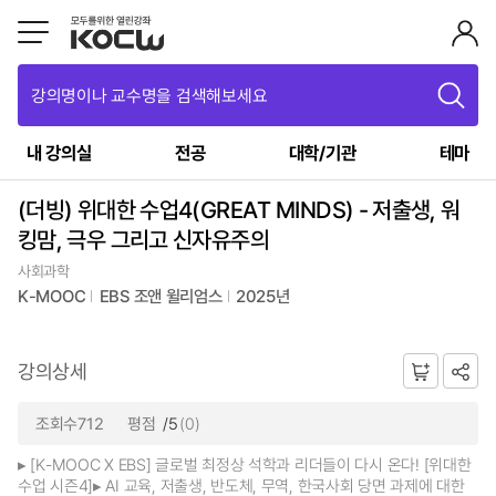
강의명이나 교수명을 검색해보세요
내 강의실
전공
대학/기관
테마
(더빙) 위대한 수업4(GREAT MINDS) - 저출생, 워
킹맘, 극우 그리고 신자유주의
사회과학
K-MOOC
EBS 조앤 윌리엄스
2025년
강의상세
조회수712
평점
/5
(0)
▸ [K-MOOC X EBS] 글로벌 최정상 석학과 리더들이 다시 온다! [위대한
수업 시즌4]▸ AI 교육, 저출생, 반도체, 무역, 한국사회 당면 과제에 대한