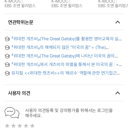
K-MOOC
K-MOOC
K-MOOC
EBS 조앤 윌리엄스
EBS 조앤 윌리엄스
EBS 조앤 윌리엄
연관학위논문
『위대한 개츠비』(The Great Gatsby)를 활용한 영어교육의 실제
= English Teaching by Using The Great Gatsby
『위대한 개츠비』의 해체되지 않은 "미국의 꿈" = (The)
continuance of American dream in The Great Gatsby
『위대한 개츠비』(The Great Gatsby)에 나타난 미국의 꿈의
비전과 한계 = The Vision and Limit of American Dream in
『위대한 개츠비』에서 개츠비의 파멸을 통해서 본 미국의 꿈 : =
The Great Gatsby
American Dream through Gatsby's defeat in The Great
뮤지컬 <<위대한 캣츠비>>의 '페르수' 역할에 관한 연기접근
Gatsby
방법 연구 : 공연 제작발표 중심으로 = Research on the
approach to playing the role of Persu in musical <
>
사용자 의견
사용자 의견등록 및 강의평가를 위해서는 로그인을
해주세요.