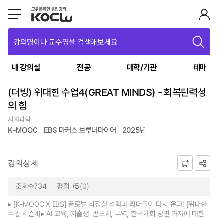
강의명이나 교수명을 검색해보세요
내 강의실
전공
대학/기관
테마
(더빙) 위대한 수업4(GREAT MINDS) - 회복탄력성
의 힘
사회과학
K-MOOC
EBS 마커스 브루너마이어
2025년
강의상세
조회수734
평점
/5
(0)
▸ [K-MOOC X EBS] 글로벌 최정상 석학과 리더들이 다시 온다! [위대한
수업 시즌4]▸ AI 교육, 저출생, 반도체, 무역, 한국사회 당면 과제에 대한