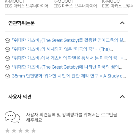
K-MOOC
K-MOOC
K-MOOC
EBS 마커스 브루너마이어
EBS 마커스 브루너마이어
EBS 마커스 브
연관학위논문
『위대한 개츠비』(The Great Gatsby)를 활용한 영어교육의 실제
= English Teaching by Using The Great Gatsby
『위대한 개츠비』의 해체되지 않은 "미국의 꿈" = (The)
continuance of American dream in The Great Gatsby
『위대한 개츠비』에서 개츠비의 파멸을 통해서 본 미국의 꿈 : =
American Dream through Gatsby's defeat in The Great
『위대한 개츠비』(The Great Gatsby)에 나타난 미국의 꿈의
Gatsby
비전과 한계 = The Vision and Limit of American Dream in
35mm 단편영화 ‘위대한 시인’에 관한 제작 연구 = A Study on
The Great Gatsby
The Short Film of "A Great Poet"
사용자 의견
사용자 의견등록 및 강의평가를 위해서는 로그인을
해주세요.