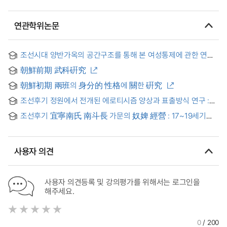
연관학위논문
조선시대 양반가옥의 공간구조를 통해 본 여성통제에 관한 연구 :
영남 良洞마을 香壇을 중심으로 = (A) Study on the Control
朝鮮前期 武科硏究
of Women through the Yang-Ban(兩班) House structure
in the Choson Dynasty : in case of the Hang-Dan(香壇) at
朝鮮初期 兩班의 身分的 性格에 關한 硏究
Yang-Dong Village in Young-Nam area
조선후기 정원에서 전개된 에로티시즘 양상과 표출방식 연구 :
풍속화와 시문 해석을 중심으로
조선후기 宜寧南氏 南斗長 가문의 奴婢 經營 : 17~19세기
고문서 자료를 중심으로
사용자 의견
사용자 의견등록 및 강의평가를 위해서는 로그인을
해주세요.
0
/ 200