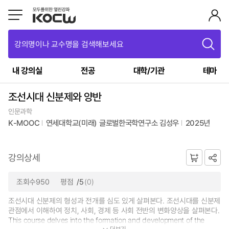
강의명이나 교수명을 검색해보세요
내 강의실
전공
대학/기관
테마
조선시대 신분제와 양반
인문과학
K-MOOC
연세대학교(미래) 글로벌한국학연구소 김성우
2025년
강의상세
조회수950
평점
/5
(0)
조선시대 신분제의 형성과 전개를 심도 있게 살펴본다. 조선시대를 신분제
관점에서 이해하여 정치, 사회, 경제 등 사회 전반의 변화양상을 살펴본다.
This course delves into the formation and development of the
더보기