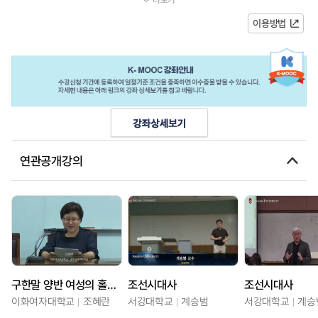
social status system of the Joseon dynasty...
이용방법
연관공개강의
구한말 양반 여성의 홀로서기
조선시대사
조선시대사
이화여자대학교
조혜란
서강대학교
계승범
서강대학교
계승