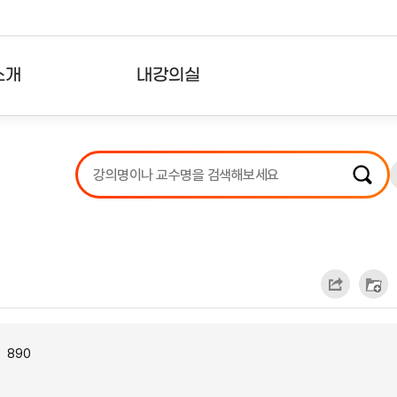
소개
내강의실
?
강의리스트
수강확인증강의
사용자의견
내강의클립
890