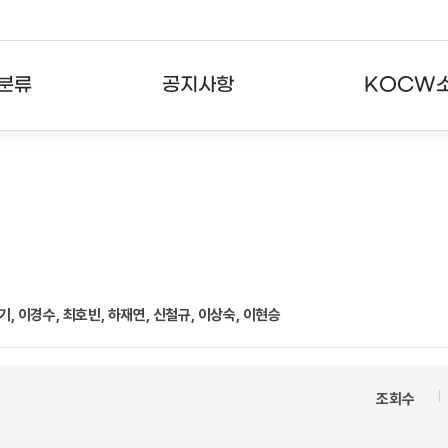
분류
공지사항
KOCW
강의
공지사항
KOCW란
강의
뉴스레터
활용안내
분야
주요통계현황
발자취
강의
서비스도움말
이경수, 최호빈, 하재연, 신철규, 이상숙, 이현승
고객센터
조회수