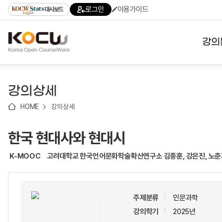
로
로
로
바
로그인
이용가이드
대시보드
가
가
가
로
기
기
기
가
(skip
기
to
강의
content)
대학
강의상세
기관
HOME
강의상세
전공
한국 현대사와 현대시
테마
K-MOOC
고려대학교 한국언어문화학술확산연구소 김종훈, 강은진, 노춘기, 
주제분류
인문과학
강의학기
2025년