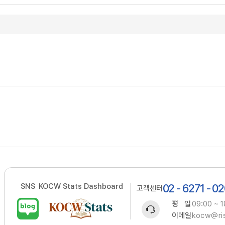
SNS
KOCW Stats Dashboard
02 - 6271 - 0
고객센터
평 일
09:00 ~ 1
이메일
kocw@ris