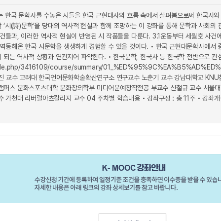
좌는 한국 문학사를 수놓은 시들을 한국 근현대사의 흐름 속에서 살펴봄으로써 한국사와
 ‘시(詩)문학’을 당대의 역사적 현실과 함께 조망하는 이 강좌를 통해 문학과 사회의 
건들과, 이러한 역사적 현실이 반영된 시 작품들을 다룬다. 3.1운동부터 세월호 사건
역동해온 한국 시문학을 생생하게 경험할 수 있을 것이다. • 한국 근현대문학사에서 
 되는 역사적 상황과 연관지어 파악한다. • 한국문학, 한국사 등 한국학 전반으로 관
pluginfile.php/3416109/course/summary/01_%ED%95%9C%EA%
은진 교수 고려대 한국언어문화학술확산연구소 연구교수 노춘기 교수 강남대학교 KN
캠퍼스 문화스포츠대학 문화창의학부 미디어문예창작전공 부교수 신철규 교수 서울대학
가천대 리버럴아츠칼리지 교수 04 주차별 학습내용 • 강좌구성 : 총 11주 • 강좌개설