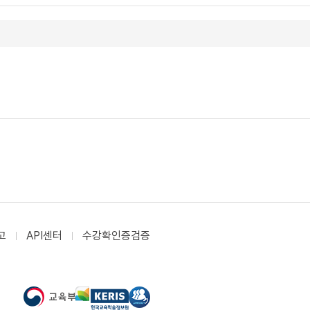
고
API센터
수강확인증검증