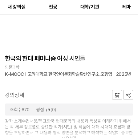
내 강의실
전공
대학/기관
테마
한국의 현대 페미니즘 여성 시인들
인문과학
K-MOOC
고려대학교 한국언어문화학술확산연구소 오형엽
2025년
강의상세
조회수670
평점
/5
(0)
강좌 소개수업내용/목표한국 현대문학의 내용과 특성을 이해하기 위해서
는 각 세부 장르별로 중요한 작가(시인) 및 작품에 대해 시대적 흐름과 경
향을 조망하면서 그 내용과 형식 양면을 분석하고 해석하는 작업이 중요한
더보기