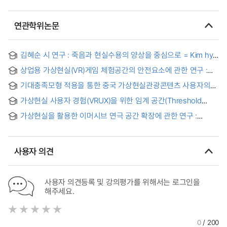
연관학위논문
김혜순 시 연구 : 죽음과 현실수용의 양상을 중심으로 = Kim hye
soon’s poetry study - focused on the aspects of death
상업용 가상현실(VR)게임 체험공간의 안전요소에 관한 연구 :
and acceptance of reality-
중국 정저우 시 VR게임 매장을 중심으로 = A Study on the
기대충족모형 적용을 통한 중국 가상현실관광콘텐츠 사용자의
Safety Factors of Commercial VR Game Experience
지속사용의도 : 혁신저항의 조절효과
Spaces
가상현실 사용자 경험(VRUX)을 위한 임계 공간(Threshold
Space)디자인 제안 - 중력 법칙의 적용을 받지 않는 가상공간을
가상현실을 활용한 이머시브 연극 공간 확장에 관한 연구 :
대상으로 = Proposal of Threshold Space Design for the
〈파인드 윌리 ep.1 불청객〉을 중심으로
User Experience of Virtual Reality -As the Object of a
Virtual Space That Is Not Subject to the Law of Gravity
사용자 의견
사용자 의견등록 및 강의평가를 위해서는 로그인을
해주세요.
0
/ 200