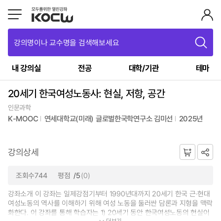
강의명이나 교수명을 검색해보세요
내 강의실
전공
대학/기관
테마
20세기 한국여성노동사: 현실, 저항, 공간
인문과학
K-MOOC
연세대학교(미래) 글로벌한국학연구소 김미선
2025년
강의상세
조회수744
평점
/5
(0)
강좌소개 이 강좌는 일제강점기부터 1990년대까지 20세기 한국 근·현대
여성노동의 역사를 이해하기 위해 여성 노동을 둘러싼 담론과 지형을 맥락
화한다. 이 강좌를 통해 학습자는 1) 20세기 동안 한국여성노동의 현실이
더보기