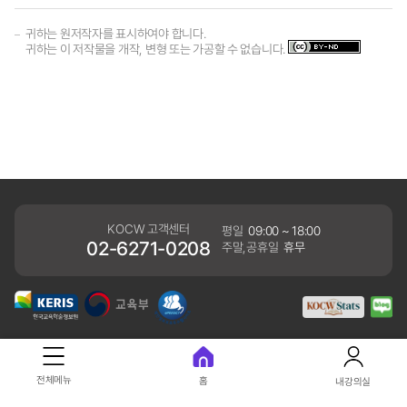
귀하는 원저작자를 표시하여야 합니다.
귀하는 이 저작물을 개작, 변형 또는 가공할 수 없습니다.
KOCW 고객센터
평일
09:00 ~ 18:00
02-6271-0208
주말,공휴일
휴무
개인정보처리방침
전체메뉴
홈
내강의실
41061 대구광역시 동구 동내로 64 (동내동 1119) 우)41061
COPYRIGHT KERIS. ALLRIGHTS RESERVED