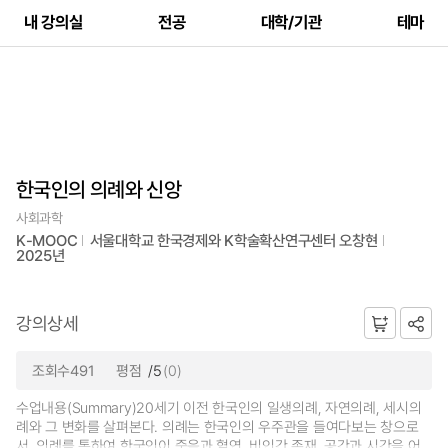
내 강의실
전공
대학/기관
테마
한국인의 의례와 신앙
사회과학
K-MOOC
서울대학교 한국경제와 K학술확산연구센터 오창현
2025년
강의상세
조회수491
평점
/5
(0)
수업내용(Summary)20세기 이전 한국인의 일생의례, 자연의례, 세시의
례와 그 변화를 살펴본다. 의례는 한국인의 우주관을 들여다보는 창으로
서, 의례를 통하여 한국인이 죽음과 혈연, 비인간 존재, 공간과 시간을 어