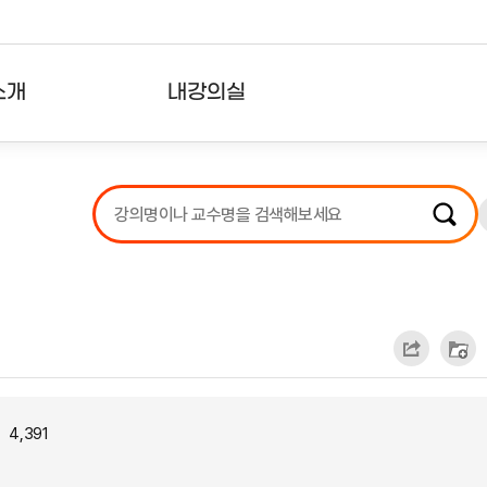
소개
내강의실
?
강의리스트
수강확인증강의
사용자의견
내강의클립
4,391