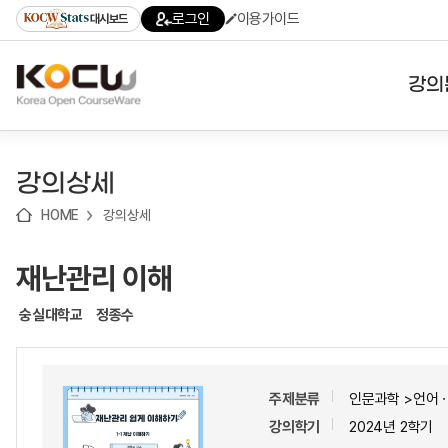
로
로
로
바
로그인
이용가이드
대시보드
가
가
가
로
기
기
기
가
(skip
기
to
강의
content)
대학
강의상세
기관
HOME
강의상세
전공
재난관리 이해
테마
숭실대학교
정종수
주제분류
인문과학 >언어
강의학기
2024년 2학기