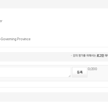
er
overning Province
0
/200