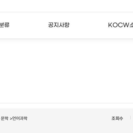
분류
공지사항
KOCW
강의
공지사항
KOCW란
강의
뉴스레터
활용안내
분야
주요통계현황
발자취
강의
서비스도움말
고객센터
ㆍ문학 >언어과학
조회수