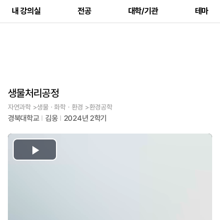
내 강의실
전공
대학/기관
테마
생물처리공정
자연과학 >생물ㆍ화학ㆍ환경 >환경공학
경북대학교
김웅
2024년 2학기
Play
Video