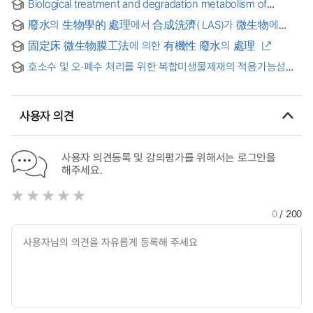
Biological treatment and degradation metabolism of
treatment of oil-containing wastewater
cyanide compounds by microorganisms isolated from
廢水의 生物學的 處理에서 合成洗濟( LAS)가 微生物에
wastewater of coke oven plant = 코크스 폐수로부터 분리한
미치는 影響
미생물에 의한 시안 화합물의 생물학적 처리 및 분해 기작
固定床 微生物膜工法에 의한 有機性 廢水의 處理
호소수 및 오·폐수 처리를 위한 복합미생물제재의 적용가능성
평가 =
Evaluationonapplicabilityofmicrobialproductsforreservoirsa
사용자 의견
사용자 의견등록 및 강의평가를 위해서는 로그인을
해주세요.
0
/ 200