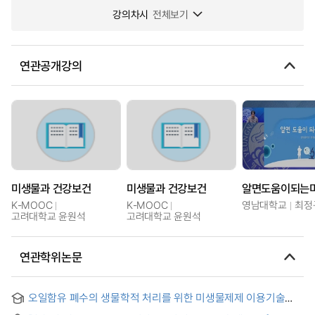
강의차시
전체보기
연관공개강의
미생물과 건강보건
미생물과 건강보건
알면도움이되는
K-MOOC
K-MOOC
영남대학교
최정
고려대학교 윤원석
고려대학교 윤원석
연관학위논문
오일함유 폐수의 생물학적 처리를 위한 미생물제제 이용기술
개발 = Development of microbial additives for the biological