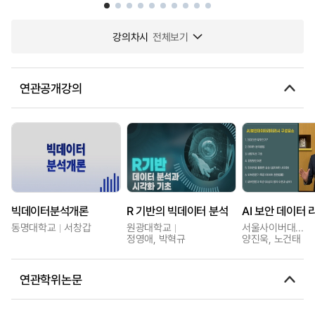
강의차시
전체보기
연관공개강의
빅데이터분석개론
R 기반의 빅데이터 분석
AI 보안 데이터
동명대학교
서창갑
원광대학교
서울사이버대학교
정영애, 박혁규
양진욱, 노건태
연관학위논문