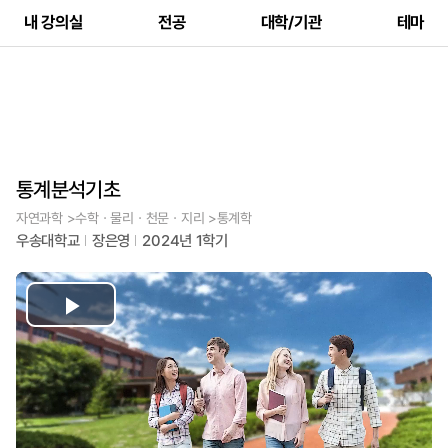
내 강의실
전공
대학/기관
테마
통계분석기초
자연과학 >수학ㆍ물리ㆍ천문ㆍ지리 >통계학
우송대학교
장은영
2024년 1학기
Play
Video