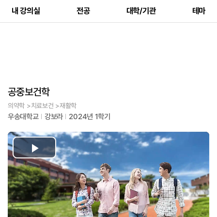
내 강의실
전공
대학/기관
테마
공중보건학
의약학 >치료보건 >재활학
우송대학교
강보라
2024년 1학기
Play
Video