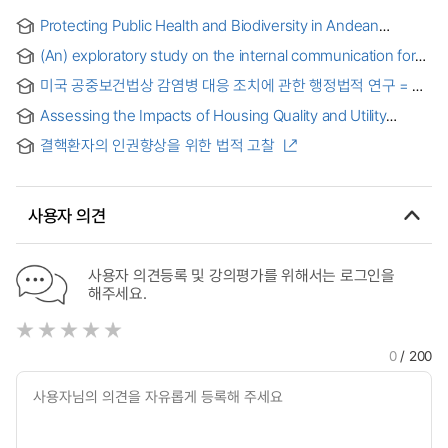
Protecting Public Health and Biodiversity in Andean
Community and Peru under the WTO TRIPS : A Focus on
(An) exploratory study on the internal communication for
Patent Agreement = WTO TRIPS 협정 아래 안데스 공동체와
the quarantine management in a public health emergency
페루의 공중보건 및 생물다양성 보호 : 특허협정을 중심으로
미국 공중보건법상 감염병 대응 조치에 관한 행정법적 연구 = An
: focusing on the case of G district in Seoul using the
administrative law study on measures to respond
Naver Band during the outbreak of middle east respiratory
Assessing the Impacts of Housing Quality and Utility
infectious diseases in the U.S. Public Health Law
syndrome coronavirus in 2015
Access on Personal Health and Well-being in General
결핵환자의 인권향상을 위한 법적 고찰
Santos City, Philippines
사용자 의견
사용자 의견등록 및 강의평가를 위해서는 로그인을
해주세요.
0
/ 200