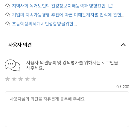
변화에 관한 연구
grade social studies curriculum
지역사회 독거노인의 건강정보이해능력과 영향요인
기업의 지속가능경영 추진에 따른 이해관계자별 인식에 관한
연구 : 국내 H반도체社 사례를 중심으로
초등학생의세계시민성함양을위한
프로그램설계및실행에관한사례연구 : 이해중심교육과정을
중심으로 = A Case Study on the Design and
Implementation of a Program to Foster Global Citizenship
사용자 의견
in Elementary School Students: Focused on
Understanding by Design
사용자 의견등록 및 강의평가를 위해서는 로그인을
해주세요.
0
/ 200