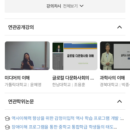
강의차시
전체보기
연관공개강의
미디어의 이해
글로컬 다문화사회의 이해
과학사의 이해
가톨릭대학교
윤혜영
한남대학교
조용훈
경북대학교
박종
연관학위논문
역사이해력 향상을 위한 감정이입적 역사 학습 프로그램 개발 :
초등학교 6학년 사회과를 중심으로 = (A) Elementary history-
장애이해 프로그램을 통한 중학교 통합학급 학생들의 태도
learning program with empathy : emphasis on the 6th