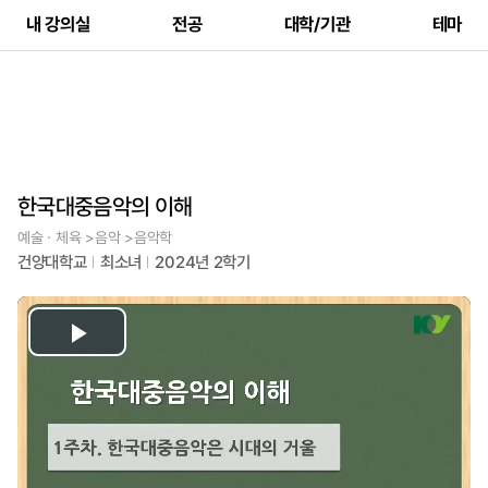
내 강의실
전공
대학/기관
테마
한국대중음악의 이해
예술ㆍ체육 >음악 >음악학
건양대학교
최소녀
2024년 2학기
Play
Video