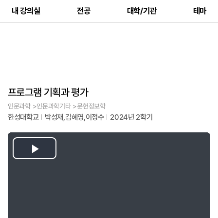
내 강의실
전공
대학/기관
테마
프로그램 기획과 평가
인문과학 >인문과학기타 >문헌정보학
한성대학교
박성재,김혜영,이정수
2024년 2학기
Play
Video