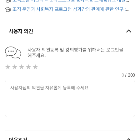
문화예술교육기관 간 비교 = The Effect of Perception on
연구 : 안산다문화작은도서관 초급 한국어 수업 프로그램을
Evaluation Standards of Learners at Life-long Educational
조직 운영과 사회복지 프로그램 성과간의 관계에 관한 연구 :
중심으로 = Developing a Outcome Measurement
Institution on Culture & Arts Education Program:
사회복지관을 중심으로 = (A) study on the relationship
Framework for Multicultural Programs Based on the Logic
Comparison between general life-long educational
between program performances and organization
Model: A Case Study of the Korean Language Program at
institutions and culture & arts educational institutions in
operation in the community welfare center
Ansan Multicultural Small Library
Daegu City
사용자 의견
사용자 의견등록 및 강의평가를 위해서는 로그인을
해주세요.
0
/ 200
이용조건