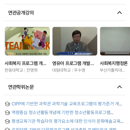
연관공개강의
사회복지 프로그램 개발과 평가
영유아 프로그램 개발과 평가
사회복지행정론
한동대학교
전명희
대림대학교
우수명
부산가톨릭대학교
연관학위논문
CIPP에 기반한 과학관 과학기술 교육프로그램의 평가준거 개발
= The Development of Appraisal Criteria for Scientific
역량중심 청소년활동개념에 기반한 청소년활동프로그램
Technology Education Program by Science Museum
평가모형 연구
Based on CIPP
평생교육기관 학습자의 평가요소에 대한 인식이 문화예술교육
프로그램 만족도에 미치는 영향 : 대구시 일반 평생교육기관과
로직모델 기반의 다문화프로그램 성과측정 프레임워크 개발